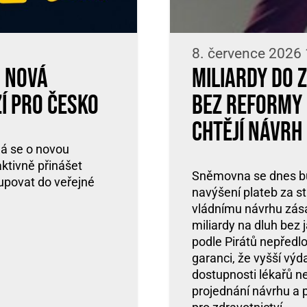
8. července 2026
. Nová
Miliardy do 
zí pro Česko
bez reformy i
chtějí návrh
ná se o novou
 aktivně přinášet
Sněmovna se dnes bu
upovat do veřejné
navýšení plateb za stá
vládnímu návrhu zásad
miliardy na dluh bez 
podle Pirátů nepředl
garanci, že vyšší vý
dostupnosti lékařů ne
projednání návrhu a 