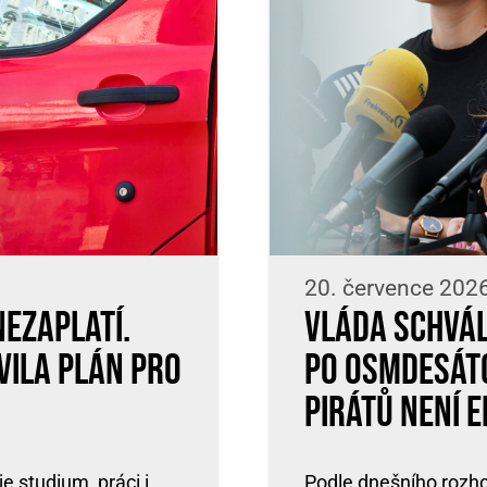
20. července 202
nezaplatí.
Vláda schvál
vila plán pro
po osmdesátc
Pirátů není e
 studium, práci i
Podle dnešního rozho