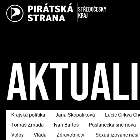
Středočeský
kraj
AKTUAL
Krajská politika
Jana Skopalíková
Lucie Cirkva C
Tomáš Zmuda
Ivan Bartoš
Poslanecká sněmova
Volby
Vláda
Zdravotnictví
Sexualizované násil