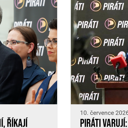
10. července 202
, říkají
Piráti varuj