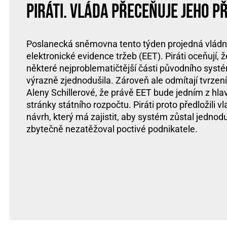
Piráti. Vláda přeceňuje jeho p
Poslanecká sněmovna tento týden projedná vládn
elektronické evidence tržeb (EET). Piráti oceňují, ž
některé nejproblematičtější části původního syst
výrazně zjednodušila. Zároveň ale odmítají tvrzení
Aleny Schillerové, že právě EET bude jedním z hlav
stránky státního rozpočtu. Piráti proto předložili 
návrh, který má zajistit, aby systém zůstal jednod
zbytečně nezatěžoval poctivé podnikatele.