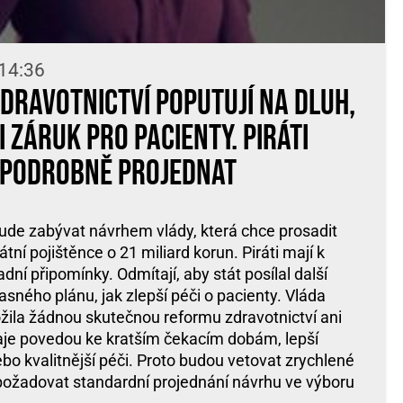
 14:36
zdravotnictví poputují na dluh,
 záruk pro pacienty. Piráti
 podrobně projednat
de zabývat návrhem vlády, která chce prosadit
tní pojištěnce o 21 miliard korun. Piráti mají k
ní připomínky. Odmítají, aby stát posílal další
jasného plánu, jak zlepší péči o pacienty. Vláda
ožila žádnou skutečnou reformu zdravotnictví ani
daje povedou ke kratším čekacím dobám, lepší
bo kvalitnější péči. Proto budou vetovat zrychlené
požadovat standardní projednání návrhu ve výboru