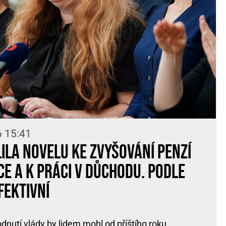
6 15:41
ila novelu ke zvyšování penzí
e a k práci v důchodu. Podle
fektivní
dnutí vlády by lidem mohl od příštího roku