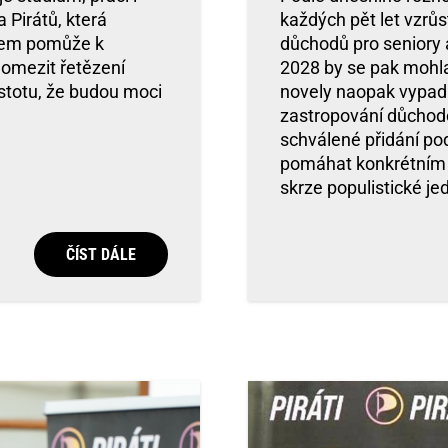
 Pirátů, která
každých pět let vzrůs
idem pomůže k
důchodů pro seniory a
omezit řetězení
2028 by se pak mohl
istotu, že budou moci
novely naopak vypadl 
zastropování důchodo
schválené přidání pod
pomáhat konkrétním 
skrze populistické j
ČÍST DÁLE