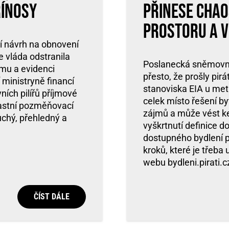
řínosy
přinese chao
prostoru a v
í návrh na obnovení
e vláda odstranila
Poslanecká sněmovna 
ému a evidenci
přesto, že prošly pi
 ministryně financí
stanoviska EIA u metr
ních pilířů příjmové
celek místo řešení by
vlastní pozměňovací
zájmů a může vést ke 
uchý, přehledný a
vyškrtnutí definice d
dostupného bydlení p
kroků, které je třeba
webu bydleni.pirati.c
ČÍST DÁLE