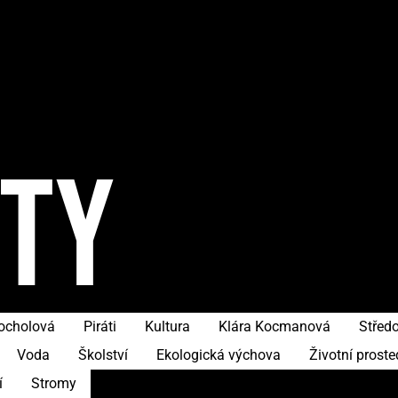
ITY
hocholová
Piráti
Kultura
Klára Kocmanová
Středo
Voda
Školství
Ekologická výchova
Životní proste
í
Stromy