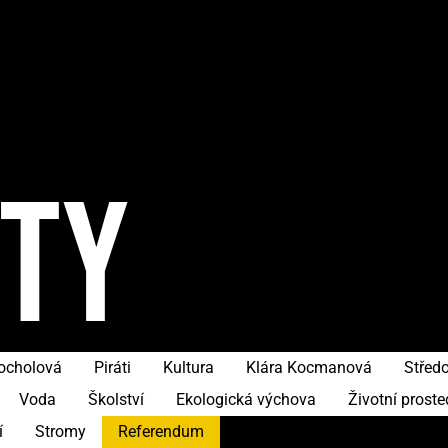
ITY
hocholová
Piráti
Kultura
Klára Kocmanová
Středo
Voda
Školství
Ekologická výchova
Životní proste
í
Stromy
Referendum