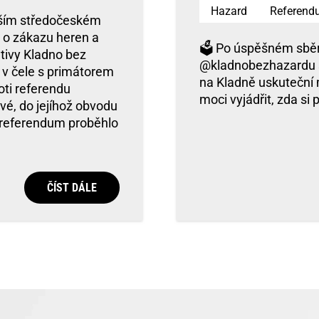
Hazard
Referend
tším středočeském
 o zákazu heren a
🗳️ Po úspěšném sběr
ativy Kladno bez
@kladnobezhazardu s
 v čele s primátorem
na Kladně uskuteční
ti referendu
moci vyjádřit, zda si
vé, do jejíhož obvodu
y referendum proběhlo
ČÍST DÁLE