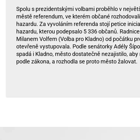
Spolu s prezidentskými volbami proběhlo v nejvě
městě referendum, ve kterém občané rozhodovali
hazardu. Za vyvoláním referenda stojí petice inici
hazardu, kterou podepsalo 5 336 občanů. Radnice
Milanem Volfem (Volba pro Kladno) od počátku pro
otevřeně vystupovala. Podle senátorky Adély Šípo
spadá i Kladno, město dostatečně nezajistilo, ab
podle zákona, a rozhodla se proto město žalovat.