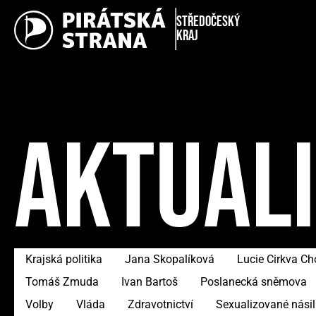
Středočeský
kraj
AKTUAL
Krajská politika
Jana Skopalíková
Lucie Cirkva C
Tomáš Zmuda
Ivan Bartoš
Poslanecká sněmova
Volby
Vláda
Zdravotnictví
Sexualizované násil