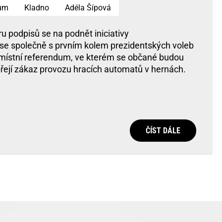
um
Kladno
Adéla Šípová
u podpisů se na podnět iniciativy
e společně s prvním kolem prezidentských voleb
 místní referendum, ve kterém se občané budou
 přejí zákaz provozu hracích automatů v hernách.
ČÍST DÁLE