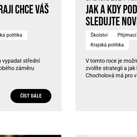
aji chce váš
Jak a kdy po
Sledujte nov
ká politika
Školství
Přijímac
Krajská politika
u vypadat střední
V tomto roce je možné
odobého záměru
zvolíte strategii a ja
Chocholová má pro vá
ČÍST DÁLE