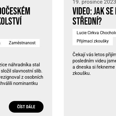
19. prosince 2023
edočeském
Video: jak se
kolství
střední?
Lucie Cirkva Chochol
Přijímací zkoušky
a
Zaměstnanost
Čekají vás letos přij
posledním videu jsme 
ice náhradníka stal
a dneska si řekneme p
ložil slavnostní slib.
zkoušku.
rezignoval z osobních
chválili nominantku
ČÍST DÁLE