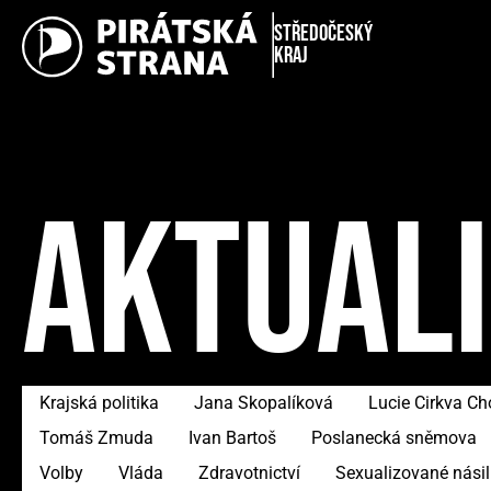
Středočeský
kraj
AKTUAL
Krajská politika
Jana Skopalíková
Lucie Cirkva C
Tomáš Zmuda
Ivan Bartoš
Poslanecká sněmova
Volby
Vláda
Zdravotnictví
Sexualizované násil