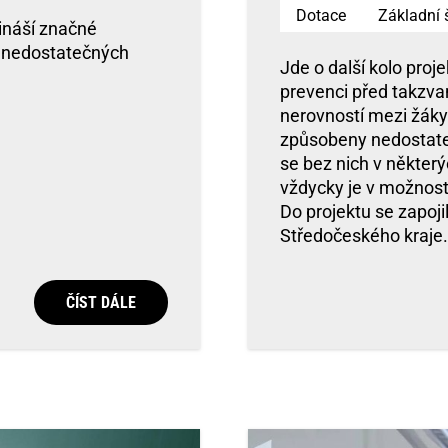
Dotace
Základní 
řináší značné
ě nedostatečných
Jde o další kolo proj
prevenci před takzvan
nerovností mezi žáky 
způsobeny nedostat
se bez nich v někter
vždycky je v možnost
Do projektu se zapoji
Středočeského kraje.
ČÍST DÁLE