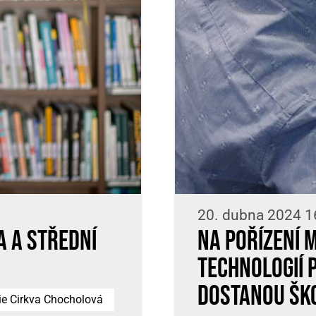
20. dubna 2024 1
a a Střední
Na pořízení m
technologií 
dostanou ško
ie Cirkva Chocholová