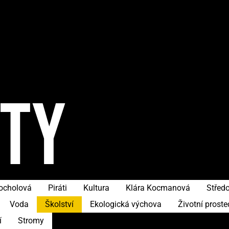
ITY
hocholová
Piráti
Kultura
Klára Kocmanová
Středo
Voda
Školství
Ekologická výchova
Životní proste
í
Stromy