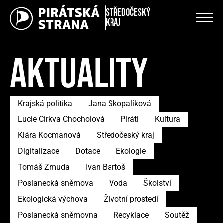
Středočeský
kraj
AKTUALITY
Krajská politika
Jana Skopalíková
Lucie Cirkva Chocholová
Piráti
Kultura
Klára Kocmanová
Středočeský kraj
Digitalizace
Dotace
Ekologie
Tomáš Zmuda
Ivan Bartoš
Poslanecká sněmova
Voda
Školství
Ekologická výchova
Životní prostedí
Poslanecká sněmovna
Recyklace
Soutěž