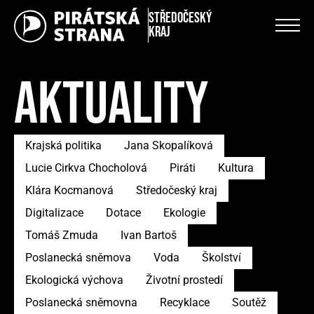
Středočeský
kraj
AKTUALITY
Krajská politika
Jana Skopalíková
Lucie Cirkva Chocholová
Piráti
Kultura
Klára Kocmanová
Středočeský kraj
Digitalizace
Dotace
Ekologie
Tomáš Zmuda
Ivan Bartoš
Poslanecká sněmova
Voda
Školství
Ekologická výchova
Životní prostedí
Poslanecká sněmovna
Recyklace
Soutěž