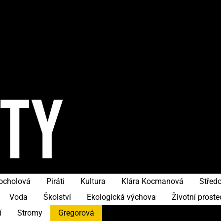
ITY
hocholová
Piráti
Kultura
Klára Kocmanová
Středo
Voda
Školství
Ekologická výchova
Životní proste
í
Stromy
Gregorová