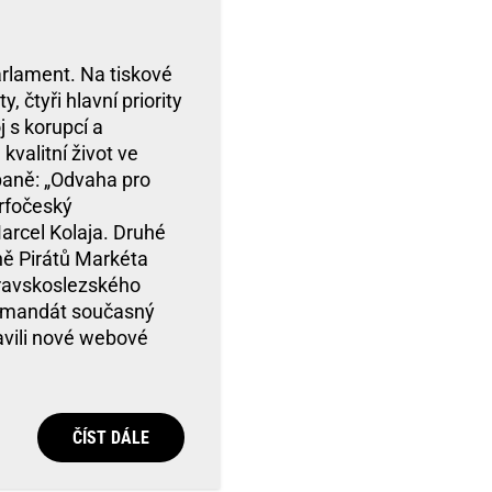
parlament. Na tiskové
, čtyři hlavní priority
j s korupcí a
 kvalitní život ve
mpaně: „Odvaha pro
řrfočeský
rcel Kolaja. Druhé
ě Pirátů Markéta
oravskoslezského
e mandát současný
avili nové webové
ČÍST DÁLE