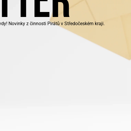
TTER
y! Novinky z činnosti Pirátů v Středočeském kraji.