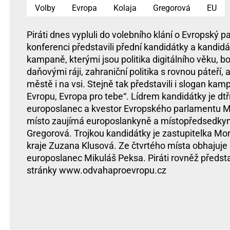
Volby
Evropa
Kolaja
Gregorová
EU
Piráti dnes vypluli do volebního klání o Evropský 
konferenci představili přední kandidátky a kandidáty
kampaně, kterými jsou politika digitálního věku, bo
daňovými ráji, zahraniční politika s rovnou páteří, a
městě i na vsi. Stejně tak představili i slogan ka
Evropu, Evropa pro tebe“. Lídrem kandidátky je dt
europoslanec a kvestor Evropského parlamentu Ma
místo zaujímá europoslankyně a místopředsedkyn
Gregorová. Trojkou kandidátky je zastupitelka M
kraje Zuzana Klusová. Ze čtvrtého místa obhajuj
europoslanec Mikuláš Peksa. Piráti rovněž předst
stránky www.odvahaproevropu.cz