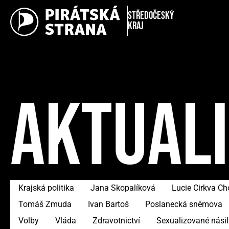
Středočeský
kraj
AKTUAL
Krajská politika
Jana Skopalíková
Lucie Cirkva C
Tomáš Zmuda
Ivan Bartoš
Poslanecká sněmova
Volby
Vláda
Zdravotnictví
Sexualizované násil