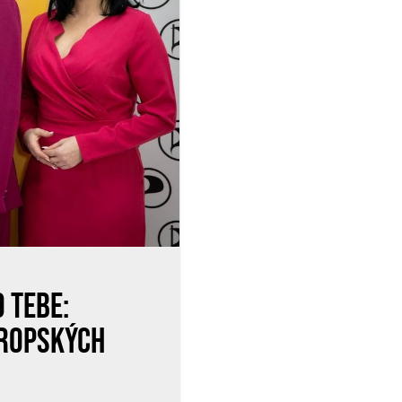
 tebe:
vropských