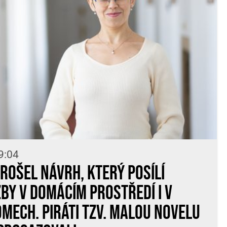
9:04
ošel návrh, který posílí
žby v domácím prostředí i v
mech. Piráti tzv. malou novelu