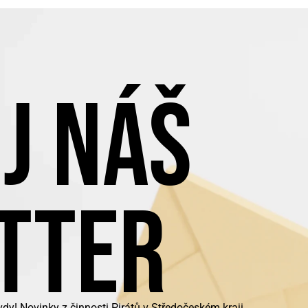
J NÁŠ
TTER
y! Novinky z činnosti Pirátů v Středočeském kraji.