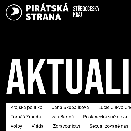
Středočeský
kraj
AKTUAL
Krajská politika
Jana Skopalíková
Lucie Cirkva C
Tomáš Zmuda
Ivan Bartoš
Poslanecká sněmova
Volby
Vláda
Zdravotnictví
Sexualizované násil