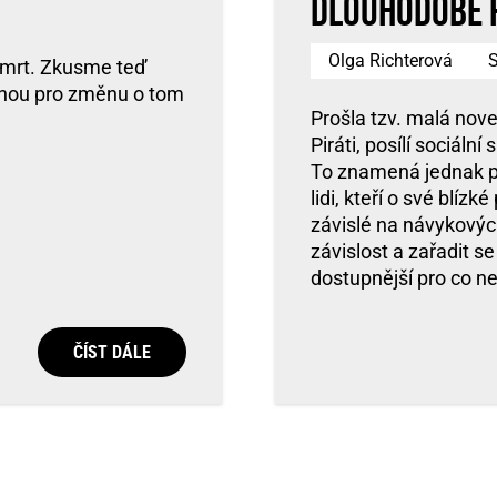
dlouhodobě 
Olga Richterová
S
a smrt. Zkusme teď
ednou pro změnu o tom
Prošla tzv. malá nove
Piráti, posílí sociál
To znamená jednak pé
lidi, kteří o své blíz
závislé na návykovýc
závislost a zařadit s
dostupnější pro co nej
ČÍST DÁLE