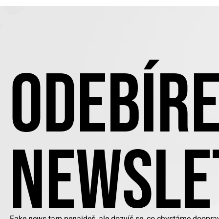
ODEBÍRE
NEWSLE
Fake news tam nenajdeš, ale dozvíš se, co chystáme doopravd