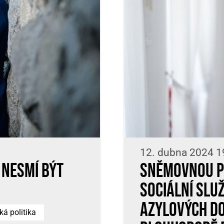
12. dubna 2024 1
 nesmí být
Sněmovnou pr
sociální slu
azylových do
ká politika