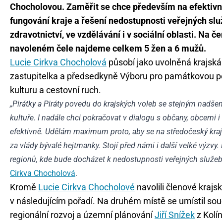
Chocholovou. Zaměřit se chce především na efektivn
fungování kraje a řešení nedostupnosti veřejných slu
zdravotnictví, ve vzdělávání i v sociální oblasti. Na č
navoleném čele najdeme celkem 5 žen a 6 mužů.
Lucie Cirkva Chocholová
působí jako uvolněná krajská
zastupitelka a předsedkyně Výboru pro památkovou pé
kulturu a cestovní ruch.
„Pirátky a Piráty povedu do krajských voleb se stejným nadše
kultuře. I nadále chci pokračovat v dialogu s občany, obcemi 
efektivně. Udělám maximum proto, aby se na středočeský krajsk
za vlády bývalé hejtmanky. Stojí před námi i další velké výz
regionů, kde bude docházet k nedostupnosti veřejných služeb ve
Cirkva Chocholová
.
Kromě
Lucie Cirkva Chocholové
navolili členové krajs
v následujícím pořadí. Na druhém místě se umístil s
regionální rozvoj a územní plánování
Jiří Snížek
z Kolí