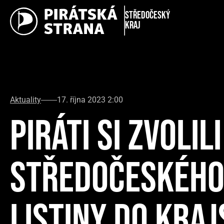
Středočeský
kraj
Aktuality
17. října 2023 2:00
PIRÁTI SI ZVOLI
STŘEDOČESKÉHO 
LISTINY DO KRA