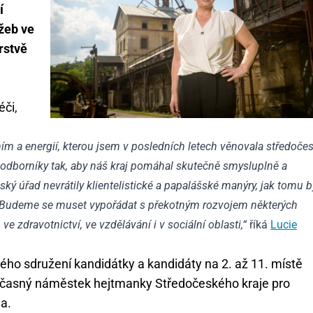
í
žeb ve
erstvě
či,
ním a energií, kterou jsem v posledních letech věnovala středoče
i odborníky tak, aby náš kraj pomáhal skutečně smysluplně a
ý úřad nevrátily klientelistické a papalášské manýry, jak tomu b
vy. Budeme se muset vypořádat s překotným rozvojem některých
 zdravotnictví, ve vzdělávání i v sociální oblasti,“
říká
Lucie
kého sdružení kandidátky a kandidáty na 2. až 11. místě
oučasný náměstek hejtmanky Středočeského kraje pro
na.