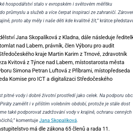
ské hospodářství stalo v evropském i světovém měřítku
o průmyslu a služeb a více čerpat inspiraci ze zahraničí. Zárove
jině, proto aby měly i naše děti kde kvalitně žít,”
krátce představ
ědělství Jana Skopalíková z Kladna, dále následuje ředitel
omlat nad Labem, právník, člen Výboru pro audit
ředočeského kraje Martin Karim z Trnové, zdravotník
ereza Kvitová z Týnce nad Labem, místostarosta města
ýboru Simona Petran Luftová z Příbrami, místopředseda
eda Komise pro ICT a digitalizaci Středočeského
st pitné vody i dobré životní prostředí jako celek. Na podporu obc
iráty zaměřit i v příštím volebním období, protože je stále dost
eme také podporovat zadržování vody v krajině, ochranu cenných
očichů,”
komentuje
Jana Skopalíková
.
stupitelstvo má dle zákona 65 členů a rada 11.