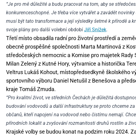
“Je pro mě důležité a budu pracovat na tom, aby se středoče
konkurenceschopné. Je třeba více vytvářet a zavádět novinky d
musí být tato transformace a její výsledky šetrné k přírodě a kra
svoje plány pro další volební období
Jiří Snížek
.
Třetí místo obsadila radní pro životní prostředí a zem
obecně prospěšné společnosti Marta Martinová z Kost
středočeských nemocnic a Komise pro majetek Rady St
Milan Zelený z Kutné Hory, výtvarnice a historička T
Veltrus Lukáš Kohout, místopředsedkyně školského v
sportovního výboru Daniel Netušil z Benešova a předs
kraje Tomáš Zmuda.
“Pro kvalitní život, ve středních Čechách je důležitá dostupno
budování vodovodů a další infrastruktury se proto chceme za P
občanů, kteří napojení na vodovod nebo čistírnu nemají. Chc
přírodních lokalit a zvyšování rozmanitosti druhů rostlin a živ
Krajské volby se budou konat na podzim roku 2024. Za