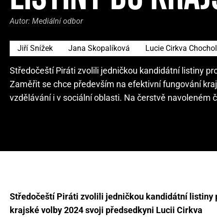
Autor:
Mediální odbor
Jiří Snížek
Jana Skopalíková
Lucie Cirkva Chocho
Středočeští Piráti zvolili jedničkou kandidátní listiny 
Zaměřit se chce především na efektivní fungování kraj
vzdělávání i v sociální oblasti. Na čerstvě navoleném
Středočeští Piráti zvolili jedničkou kandidátní listiny
krajské volby 2024 svoji předsedkyni Lucii Cirkva