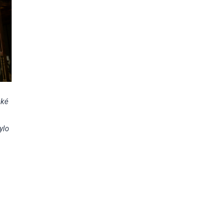
ské
ylo