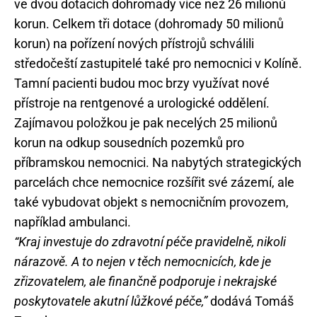
ve dvou dotacích dohromady více než 26 milionů
korun. Celkem tři dotace (dohromady 50 milionů
korun) na pořízení nových přístrojů schválili
středočeští zastupitelé také pro nemocnici v Kolíně.
Tamní pacienti budou moc brzy využívat nové
přístroje na rentgenové a urologické oddělení.
Zajímavou položkou je pak necelých 25 milionů
korun na odkup sousedních pozemků pro
příbramskou nemocnici. Na nabytých strategických
parcelách chce nemocnice rozšířit své zázemí, ale
také vybudovat objekt s nemocničním provozem,
například ambulanci.
“Kraj investuje do zdravotní péče pravidelně, nikoli
nárazově. A to nejen v těch nemocnicích, kde je
zřizovatelem, ale finančně podporuje i nekrajské
poskytovatele akutní lůžkové péče,”
dodává Tomáš