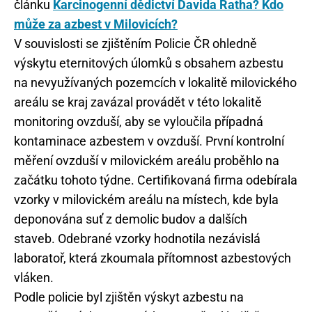
článku
Karcinogenní dědictví Davida Ratha? Kdo
může za azbest v Milovicích?
V souvislosti se zjištěním Policie ČR ohledně
výskytu eternitových úlomků s obsahem azbestu
na nevyužívaných pozemcích v lokalitě milovického
areálu se kraj zavázal provádět v této lokalitě
monitoring ovzduší, aby se vyloučila případná
kontaminace azbestem v ovzduší. První kontrolní
měření ovzduší v milovickém areálu proběhlo na
začátku tohoto týdne. Certifikovaná firma odebírala
vzorky v milovickém areálu na místech, kde byla
deponována suť z demolic budov a dalších
staveb. Odebrané vzorky hodnotila nezávislá
laboratoř, která zkoumala přítomnost azbestových
vláken.
Podle policie byl zjištěn výskyt azbestu na