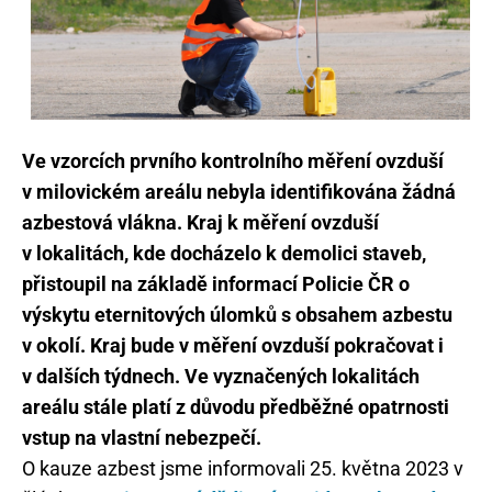
Ve vzorcích prvního kontrolního měření ovzduší
v milovickém areálu nebyla identifikována žádná
azbestová vlákna. Kraj k měření ovzduší
v lokalitách, kde docházelo k demolici staveb,
přistoupil na základě informací Policie ČR o
výskytu eternitových úlomků s obsahem azbestu
v okolí. Kraj bude v měření ovzduší pokračovat i
v dalších týdnech. Ve vyznačených lokalitách
areálu stále platí z důvodu předběžné opatrnosti
vstup na vlastní nebezpečí.
O kauze azbest jsme informovali 25. května 2023 v