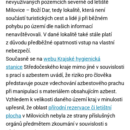
nevyužívaných pozemcích severně od letiště
Milovice – Boží Dar, tedy lokalitě, která není
součástí turistických cest a lidé ji při běžném
pohybu po území dle našich informací
nenavštěvovali. V dané lokalitě také stále platí
z důvodu předběžné opatrnosti vstup na vlastní
nebezpečí.
Současně se na
webu Krajské hygienická
stanice
Středočeského kraje mimo jiné v souvislosti
s prací s azbestem uvádí, že riziko pro člověka
představuje pouze vdechování azbestového prachu
při manipulaci s materiálem obsahujícím azbest.
Vzhledem k velikosti daného území kraj v minulosti
upřesnil, že oblast
přírodní rezervace či letištní
plocha
v Milovicích nebyla ze strany příslušných
orgánů předmětem zkoumání v souvislosti s