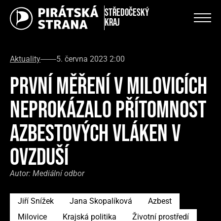
Středočeský
kraj
Aktuality
5. června 2023 2:00
PRVNÍ MĚŘENÍ V MILOVICÍCH
NEPROKÁZALO PŘÍTOMNOST
AZBESTOVÝCH VLÁKEN V
OVZDUŠÍ
Autor:
Mediální odbor
Jiří Snížek
Jana Skopalíková
Azbest
Milovice
Krajská politika
Životní prostředí