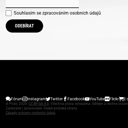
Souhlasím se
zpracováním osobních údajů
ODEBÍRAT
Fórum
Instagram
Twitter
Facebook
YouTube
Flickr
E-
©
Piráti, 2026.
CC-BY-SA 4.0
. Všechna práva vyhlazena. Sdílejte a nechte ostatn
Zadavatel | zpracovatel: Česká pirátská strana
Zásady ochrany osobních údajů