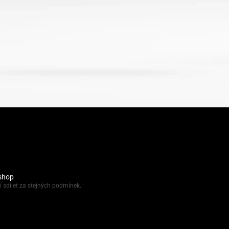
shop
í sdílet za stejných podmínek.