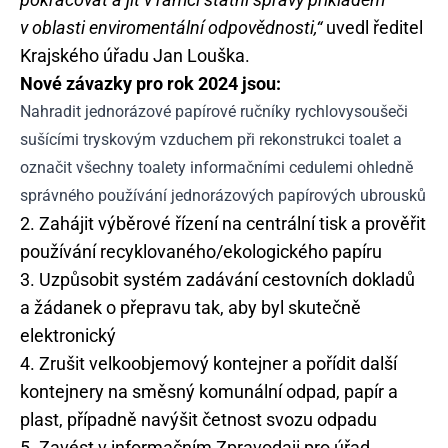
v oblasti enviromentální odpovědnosti,“
uvedl ředitel
Krajského úřadu Jan Louška.
Nové závazky pro rok 2024 jsou:
Nahradit jednorázové papírové ručníky rychlovysoušeči
sušícími tryskovým vzduchem při rekonstrukci toalet a
označit všechny toalety informačními cedulemi ohledně
správného používání jednorázových papírových ubrousků
2. Zahájit výběrové řízení na centrální tisk a prověřit
používání recyklovaného/ekologického papíru
3. Uzpůsobit systém zadávání cestovních dokladů
a žádanek o přepravu tak, aby byl skutečně
elektronický
4. Zrušit velkoobjemový kontejner a pořídit další
kontejnery na směsný komunální odpad, papír a
plast, případně navýšit četnost svozu odpadu
5. Zavést v informačním Zpravodaji pro úřad