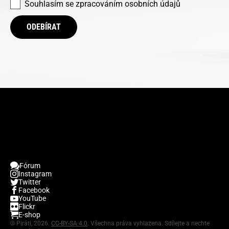
Souhlasím se
zpracováním osobních údajů
ODEBÍRAT
Fórum
Instagram
Twitter
Facebook
YouTube
Flickr
E-shop
©
Piráti, 2026.
CC-BY-SA 4.0
. Všechna práva vyhlazena. Sdílejte a nechte