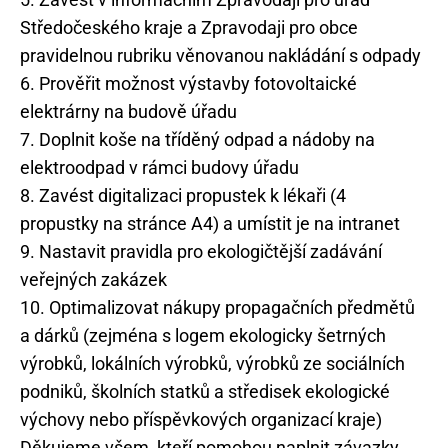
Středočeského kraje a Zpravodaji pro obce
pravidelnou rubriku věnovanou nakládání s odpady
6. Prověřit možnost výstavby fotovoltaické
elektrárny na budově úřadu
7. Doplnit koše na tříděný odpad a nádoby na
elektroodpad v rámci budovy úřadu
8. Zavést digitalizaci propustek k lékaři (4
propustky na stránce A4) a umístit je na intranet
9. Nastavit pravidla pro ekologičtější zadávání
veřejných zakázek
10. Optimalizovat nákupy propagačních předmětů
a dárků (zejména s logem ekologicky šetrných
výrobků, lokálních výrobků, výrobků ze sociálních
podniků, školních statků a středisek ekologické
výchovy nebo příspěvkových organizací kraje)
Děkujeme všem, kteří pomohou naplnit závazky