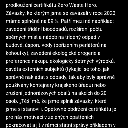
prodloužení certifikátu Zero Waste Hero.
Závazky, ke kterým jsme se zavázali v roce 2023,
máme splněné na 89 %. Patří mezi ně například:
zavedení třídění bioodpadů, rozšíření počtu
sběrných míst a nádob na tříděný odpad v
budově, úsporu vody (pořízením perlátorů na
kohoutky), zavedení ekologické drogerie a
preference nákupu ekologicky šetrných výrobků,
osvěta externích subjektů (týkající se toho, jak
správně nakládat s odpady, tak aby byly správně
používány kontejnery krajského úřadu) nebo
zrušení jednorázových obalů na akcích do 20
osob. „Těší mě, že jsme splnili závazky, které
jsme si stanovili. Opětovné obdržení certifikátu je
pro nás motivací v zelených opatřeních
pokračovat a jít v rámci státní správy příkladem v