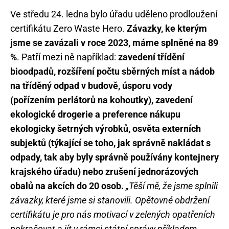
Ve středu 24. ledna bylo úřadu uděleno prodloužení
certifikátu Zero Waste Hero.
Závazky, ke kterým
jsme se zavázali v roce 2023, máme splněné na 89
%
. Patří mezi ně například:
zavedení třídění
bioodpadů, rozšíření počtu sběrných míst a nádob
na tříděný odpad v budově, úsporu vody
(pořízením perlátorů na kohoutky), zavedení
ekologické drogerie a preference nákupu
ekologicky šetrných výrobků, osvěta externích
subjektů (týkající se toho, jak správně nakládat s
odpady, tak aby byly správně používány kontejnery
krajského úřadu) nebo zrušení jednorázových
obalů na akcích do 20 osob.
„Těší mě, že jsme splnili
závazky, které jsme si stanovili. Opětovné obdržení
certifikátu je pro nás motivací v zelených opatřeních
pokračovat a jít v rámci státní správy příkladem