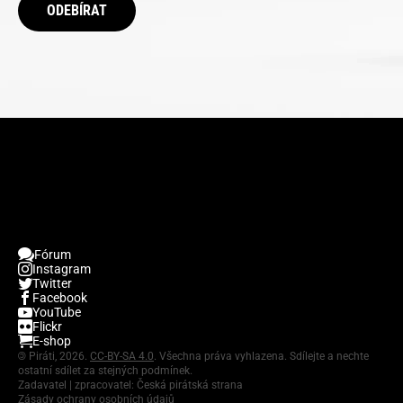
ODEBÍRAT
Fórum
Instagram
Twitter
Facebook
YouTube
Flickr
E-shop
©
Piráti, 2026.
CC-BY-SA 4.0
. Všechna práva vyhlazena. Sdílejte a nechte
ostatní sdílet za stejných podmínek.
Zadavatel | zpracovatel: Česká pirátská strana
Zásady ochrany osobních údajů