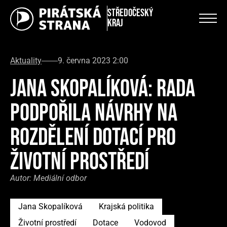
Středočeský
kraj
Aktuality
9. června 2023 2:00
JANA SKOPALÍKOVÁ: RADA
PODPOŘILA NÁVRHY NA
ROZDĚLENÍ DOTACÍ PRO
ŽIVOTNÍ PROSTŘEDÍ
Autor:
Mediální odbor
Jana Skopalíková
Krajská politika
Životní prostředí
Dotace
Vodovod