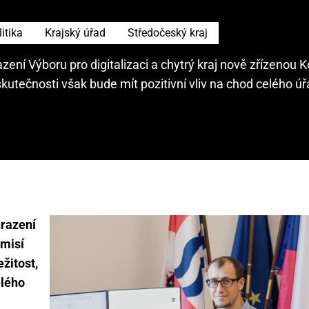
itika
Krajský úřad
Středočeský kraj
hrazení Výboru pro digitalizaci a chytrý kraj nově zřízenou 
 skutečnosti však bude mít pozitivní vliv na chod celého ú
hrazení
omisí
ežitost,
elého