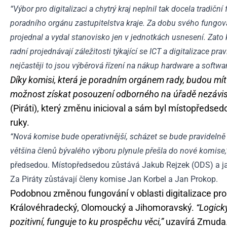
“Výbor pro digitalizaci a chytrý kraj neplnil tak docela tradiční
poradního orgánu zastupitelstva kraje. Za dobu svého fungov
projednal a vydal stanovisko jen v jednotkách usnesení. Zato k
radní projednávají záležitosti týkající se ICT a digitalizace prav
nejčastěji to jsou výběrová řízení na nákup hardware a softwa
Díky komisi, která je poradním orgánem rady, budou mít
možnost získat posouzení odborného na úřadě nezávislé
(Piráti), který změnu inicioval a sám byl místopředsed
ruky.
“Nová komise bude operativnější, scházet se bude pravidelně a
většina členů bývalého výboru plynule přešla do nové komise,
předsedou. Místopředsedou zůstává Jakub Rejzek (ODS) a j
Za Piráty zůstávají členy komise Jan Korbel a Jan Prokop.
Podobnou změnou fungování v oblasti digitalizace proš
Královéhradecký, Olomoucký a Jihomoravský.
“Logicky
pozitivní, funguje to ku prospěchu věci,”
uzavírá Zmuda.