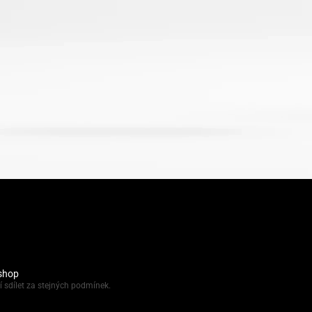
shop
í sdílet za stejných podmínek.