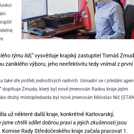
 funkci
ání
rajští
idelně,
re.
ho týmu lidí,”
vysvětluje krajský zastupitel Tomáš Zmu
ou zaniklého výboru, jeho neefektivitu tedy vnímal z první
 také dle potřeb jednotlivých radních. Usnadní se i předání agen
”
doplňuje Zmuda, který byl nově jmenován Radou kraje jejím
ako druhý místopředseda byl nově jmenován Miloslav Nič (STAN
la už některé další kraje, konkrétně Karlovarský,
 jsme chtěli sdílet dobrou praxi a jejich zkušenosti jsou
 Komise Rady Středočeského kraje začala pracovat 1.