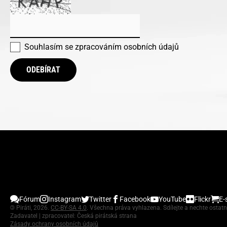
Souhlasím se
zpracováním osobních údajů
ODEBÍRAT
Fórum
Instagram
Twitter
Facebook
YouTube
Flickr
E-
©
Piráti, 2026.
CC-BY-SA 4.0
. Všechna práva vyhlazena. Sdílejte a nechte ostatn
Zadavatel | zpracovatel: Česká pirátská strana
Zásady ochrany osobních údajů