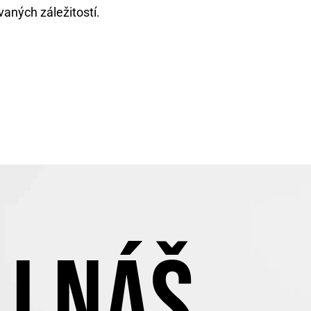
vaných záležitostí.
J NÁŠ