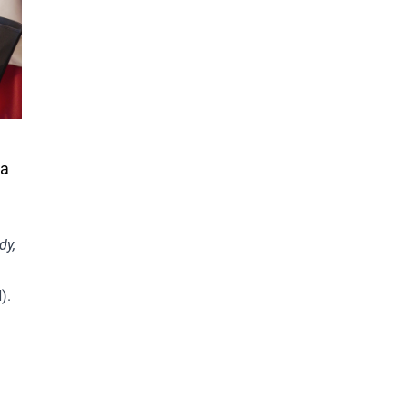
da
dy,
).