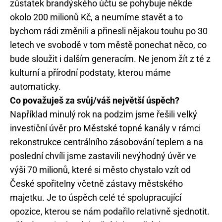
zůstatek brandýského účtu se pohybuje někde
okolo 200 milionů Kč, a neumíme stavět a to
bychom rádi změnili a přinesli nějakou touhu po 30
letech ve svobodě v tom městě ponechat něco, co
bude sloužit i dalším generacím. Ne jenom žít z té z
kulturní a přírodní podstaty, kterou máme
automaticky.
Co považuješ za svůj/váš největší úspěch?
Například minulý rok na podzim jsme řešili velký
investiční úvěr pro Městské topné kanály v rámci
rekonstrukce centrálního zásobování teplem a na
poslední chvíli jsme zastavili nevýhodný úvěr ve
výši 70 milionů, které si město chystalo vzít od
České spořitelny včetně zástavy městského
majetku. Je to úspěch celé té spolupracující
opozice, kterou se nám podařilo relativně sjednotit.