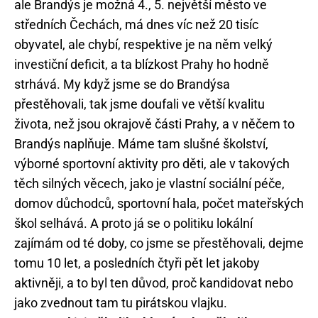
ale Brandýs je možná 4., 5. největší město ve
středních Čechách, má dnes víc než 20 tisíc
obyvatel, ale chybí, respektive je na něm velký
investiční deficit, a ta blízkost Prahy ho hodně
strhává. My když jsme se do Brandýsa
přestěhovali, tak jsme doufali ve větší kvalitu
života, než jsou okrajově části Prahy, a v něčem to
Brandýs naplňuje. Máme tam slušné školství,
výborné sportovní aktivity pro děti, ale v takových
těch silných věcech, jako je vlastní sociální péče,
domov důchodců, sportovní hala, počet mateřských
škol selhává. A proto já se o politiku lokální
zajímám od té doby, co jsme se přestěhovali, dejme
tomu 10 let, a posledních čtyři pět let jakoby
aktivněji, a to byl ten důvod, proč kandidovat nebo
jako zvednout tam tu pirátskou vlajku.