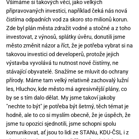
Všímáme si takových věcí, jako velkých
připravovaných investici, například čeká nás nová
čistírna odpadních vod za skoro sto milionů korun.
Zde byl plán města zdražit vodné a stočné a z toho
investovat, z výnosů, splátky úvěru, donutili jsme
město změnit názor a říct, že je potřeba vybrat si na
takovou investici od developerů, protože jejich
výstavba vyvolává tu nutnost nové čistírny, ne
stávající obyvatelé. Snažíme se mluvit do ochrany
přírody. Máme tam velký relativně zachovalý lužní
les, Hluchov, kde město má agresivnější plány, co
by se s tím dalo dělat. My jsme takoví jakoby
"nechte to být" je potřeba být šetrný, těch témat je
hodně, ale to co si myslím obecně, že je úspěch, že
jsme tu opozici sjednotili, jsme schopni spolu
komunikovat, ať jsou to lidi ze STANu, KDU-ČSL i z