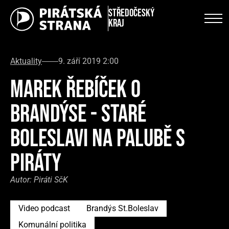
Středočeský
kraj
Aktuality
9. září 2019 2:00
MAREK ŘEBÍČEK O
BRANDÝSE - STARÉ
BOLESLAVI NA PALUBĚ S
PIRÁTY
Autor:
Piráti SčK
Video podcast
Brandýs St.Boleslav
Komunální politika