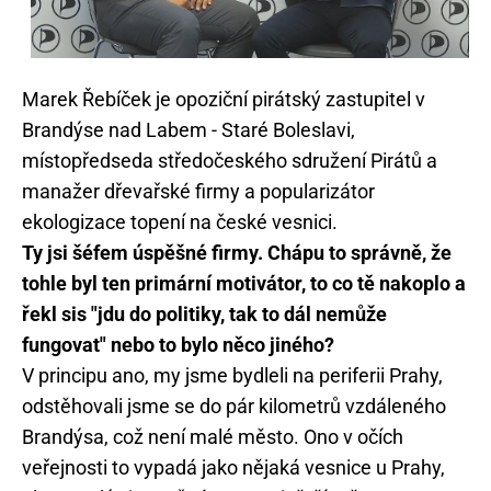
Marek Řebíček je opoziční pirátský zastupitel v
Brandýse nad Labem - Staré Boleslavi,
místopředseda středočeského sdružení Pirátů a
manažer dřevařské firmy a popularizátor
ekologizace topení na české vesnici.
Ty jsi šéfem úspěšné firmy. Chápu to správně, že
tohle byl ten primární motivátor, to co tě nakoplo a
řekl sis "jdu do politiky, tak to dál nemůže
fungovat" nebo to bylo něco jiného?
V principu ano, my jsme bydleli na periferii Prahy,
odstěhovali jsme se do pár kilometrů vzdáleného
Brandýsa, což není malé město. Ono v očích
veřejnosti to vypadá jako nějaká vesnice u Prahy,