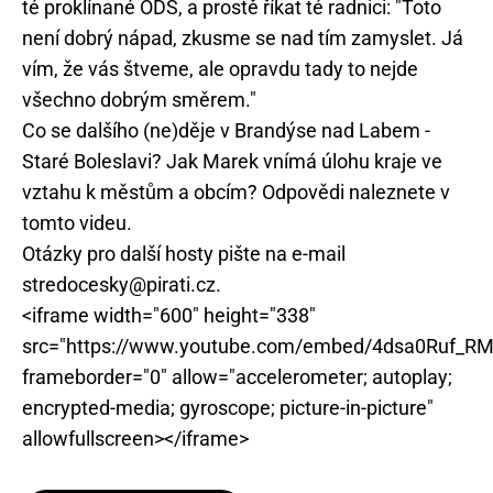
té proklínané ODS, a prostě říkat té radnici: "Toto
není dobrý nápad, zkusme se nad tím zamyslet. Já
vím, že vás štveme, ale opravdu tady to nejde
všechno dobrým směrem."
Co se dalšího (ne)děje v Brandýse nad Labem -
Staré Boleslavi? Jak Marek vnímá úlohu kraje ve
vztahu k městům a obcím? Odpovědi naleznete v
tomto videu.
Otázky pro další hosty pište na e-mail
stredocesky@pirati.cz.
<iframe width="600" height="338"
src="https://www.youtube.com/embed/4dsa0Ruf_RM
frameborder="0" allow="accelerometer; autoplay;
encrypted-media; gyroscope; picture-in-picture"
allowfullscreen></iframe>