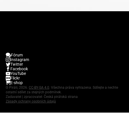
Fórum
Instagram
Twitter
Facebook
YouTube
Flickr
E-shop
©
Piráti, 2026.
CC-BY-SA 4.0
. Všechna práva vyhlazena. Sdílejte a nechte
ostatní sdílet za stejných podmínek.
Zadavatel | zpracovatel: Česká pirátská strana
Zásady ochrany osobních údajů