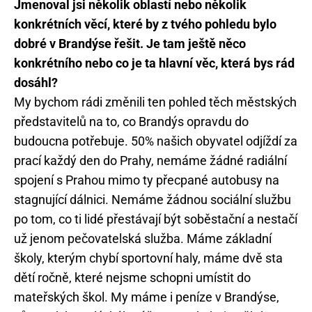
Jmenoval jsi několik oblastí nebo několik
konkrétních věcí, které by z tvého pohledu bylo
dobré v Brandýse řešit. Je tam ještě něco
konkrétního nebo co je ta hlavní věc, která bys rád
dosáhl?
My bychom rádi změnili ten pohled těch městských
představitelů na to, co Brandýs opravdu do
budoucna potřebuje. 50% našich obyvatel odjíždí za
prací každý den do Prahy, nemáme žádné radiální
spojení s Prahou mimo ty přecpané autobusy na
stagnující dálnici. Nemáme žádnou sociální službu
po tom, co ti lidé přestávají být soběstační a nestačí
už jenom pečovatelská služba. Máme základní
školy, kterým chybí sportovní haly, máme dvě sta
dětí ročně, které nejsme schopni umístit do
mateřských škol. My máme i peníze v Brandýse,