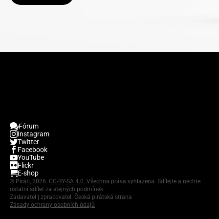
Fórum
Instagram
Twitter
Facebook
YouTube
Flickr
E-shop
©
Piráti, 2026.
CC-BY-SA 4.0
. Všechna práva vyhlazena. Sdílejte a nechte
ostatní sdílet za stejných podmínek.
Zadavatel | zpracovatel: Česká pirátská strana
Zásady ochrany osobních údajů