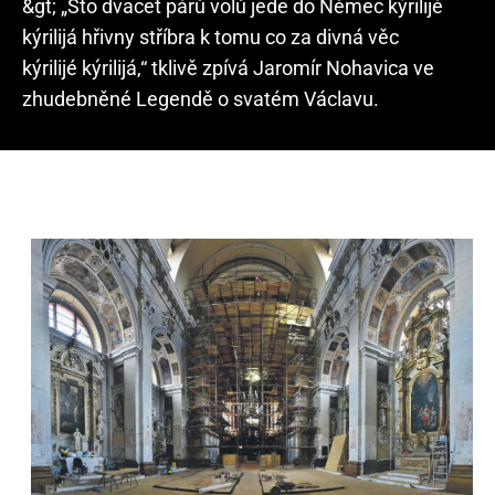
&gt; „Sto dvacet párů volů jede do Němec kýrilijé
kýrilijá hřivny stříbra k tomu co za divná věc
kýrilijé kýrilijá,“ tklivě zpívá Jaromír Nohavica ve
zhudebněné Legendě o svatém Václavu.