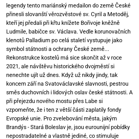
legendy tento mariánský medailon do země České
přinesli slovanští věrozvěstové sv. Cyril a Metoděj,
kteří jej předali při křtu knížete Bořivoje kněžně
Ludmile, babičce sv. Václava. Vedle korunovačních
klenotů Palladium po celá staletí vystupuje jako
symbol státnosti a ochrany České země...
Rekonstrukce kostelů má sice skončit až v roce
2021, ale návštěvu historického dvojměstí si
nenechte ujít už dnes. Když už nikdy jindy, tak
koncem září na Svatováclavské slavnosti, pestrou
směs duchovních i lidových oslav české státnosti. A
při přejezdu nového mostu přes Labe si
vzpomeňte, že i ten z větší části zaplatily fondy
Evropské unie. Pro zvelebování města, jakým
Brandýs - Stará Boleslav je, jsou eurounijní pobídky
nepostradatelné a vlastně jediné, co stimuluje