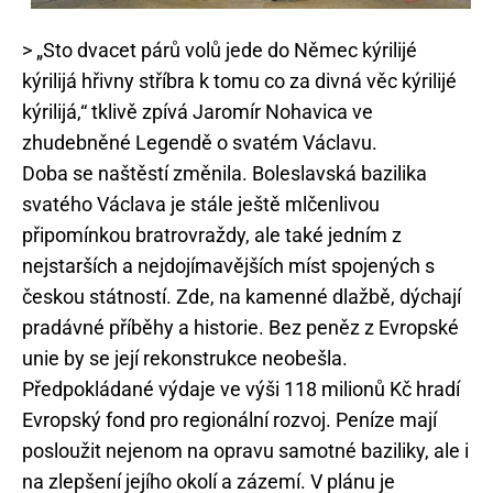
> „Sto dvacet párů volů jede do Němec kýrilijé
kýrilijá hřivny stříbra k tomu co za divná věc kýrilijé
kýrilijá,“ tklivě zpívá Jaromír Nohavica ve
zhudebněné Legendě o svatém Václavu.
Doba se naštěstí změnila. Boleslavská bazilika
svatého Václava je stále ještě mlčenlivou
připomínkou bratrovraždy, ale také jedním z
nejstarších a nejdojímavějších míst spojených s
českou státností. Zde, na kamenné dlažbě, dýchají
pradávné příběhy a historie. Bez peněz z Evropské
unie by se její rekonstrukce neobešla.
Předpokládané výdaje ve výši 118 milionů Kč hradí
Evropský fond pro regionální rozvoj. Peníze mají
posloužit nejenom na opravu samotné baziliky, ale i
na zlepšení jejího okolí a zázemí. V plánu je