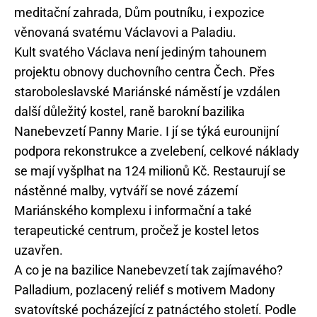
meditační zahrada, Dům poutníku, i expozice
věnovaná svatému Václavovi a Paladiu.
Kult svatého Václava není jediným tahounem
projektu obnovy duchovního centra Čech. Přes
staroboleslavské Mariánské náměstí je vzdálen
další důležitý kostel, raně barokní bazilika
Nanebevzetí Panny Marie. I jí se týká eurounijní
podpora rekonstrukce a zvelebení, celkové náklady
se mají vyšplhat na 124 milionů Kč. Restaurují se
nástěnné malby, vytváří se nové zázemí
Mariánského komplexu i informační a také
terapeutické centrum, pročež je kostel letos
uzavřen.
A co je na bazilice Nanebevzetí tak zajímavého?
Palladium, pozlacený reliéf s motivem Madony
svatovítské pocházející z patnáctého století. Podle