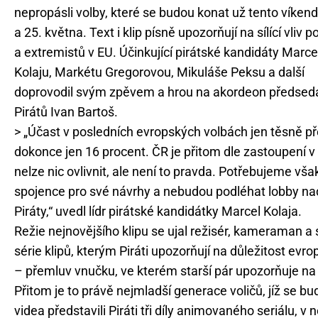
nepropásli volby, které se budou konat už tento víkend
a 25. května. Text i klip písně upozorňují na sílící vliv p
a extremistů v EU. Účinkující pirátské kandidáty Marce
Kolaju, Markétu Gregorovou, Mikuláše Peksu a další
doprovodil svým zpěvem a hrou na akordeon předsed
Pirátů Ivan Bartoš.
> „Účast v posledních evropských volbách jen těsně pře
dokonce jen 16 procent. ČR je přitom dle zastoupení 
nelze nic ovlivnit, ale není to pravda. Potřebujeme vš
spojence pro své návrhy a nebudou podléhat lobby nad
Piráty,“ uvedl lídr pirátské kandidátky Marcel Kolaja.
Režie nejnovějšího klipu se ujal režisér, kameraman a
série klipů, kterým Piráti upozorňují na důležitost evro
– přemluv vnučku, ve kterém starší pár upozorňuje na
Přitom je to právě nejmladší generace voličů, jíž se 
videa představili Piráti tři díly animovaného seriálu, 