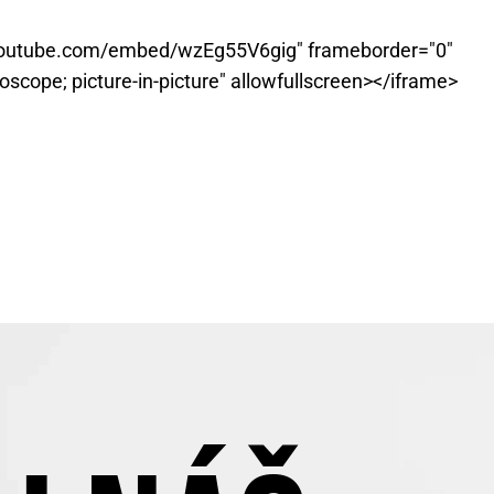
w.youtube.com/embed/wzEg55V6gig" frameborder="0"
scope; picture-in-picture" allowfullscreen></iframe>