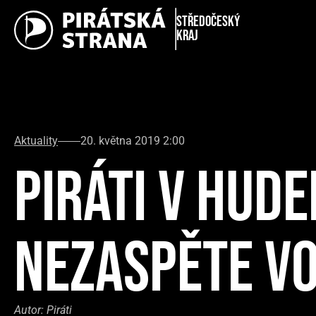
Středočeský
kraj
Aktuality
20. května 2019 2:00
PIRÁTI V HUDE
NEZASPĚTE V
Autor:
Piráti