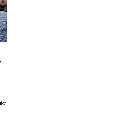
e
e
nuka
em.