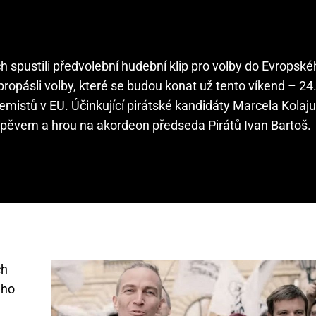
ch spustili předvolební hudební klip pro volby do Evropsk
opásli volby, které se budou konat už tento víkend – 24.
extremistů v EU. Účinkující pirátské kandidáty Marcela Kolaj
zpěvem a hrou na akordeon předseda Pirátů Ivan Bartoš.
ch
ého