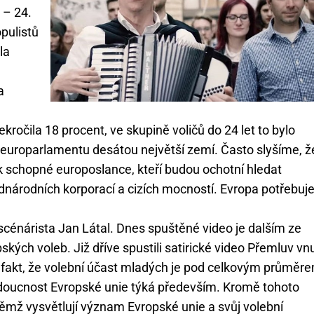
 – 24.
opulistů
la
a
kročila 18 procent, ve skupině voličů do 24 let to bylo
v europarlamentu desátou největší zemí. Často slyšíme, ž
ak schopné europoslance, kteří budou ochotní hledat
národních korporací a cizích mocností. Evropa potřebuj
 scénárista Jan Látal. Dnes spuštěné video je dalším ze
pských voleb. Již dříve spustili satirické video Přemluv v
 fakt, že volební účast mladých je pod celkovým průměr
budoucnost Evropské unie týká především. Kromě tohoto
v němž vysvětlují význam Evropské unie a svůj volební