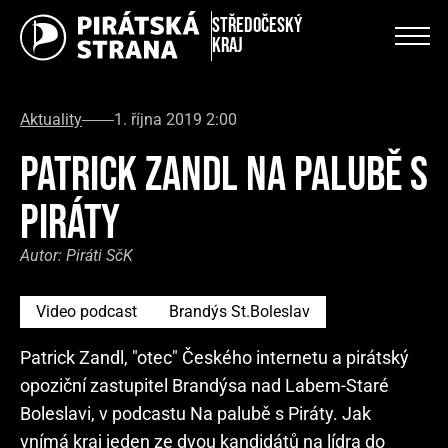
Středočeský
kraj
Aktuality
1. října 2019 2:00
PATRICK ZANDL NA PALUBĚ S
PIRÁTY
Autor:
Piráti SčK
Video podcast
Brandýs St.Boleslav
Patrick Zandl, "otec" Českého internetu a pirátský
opoziční zastupitel Brandýsa nad Labem-Staré
Boleslavi, v podcastu Na palubě s Piráty. Jak
vnímá kraj jeden ze dvou kandidátů na lídra do