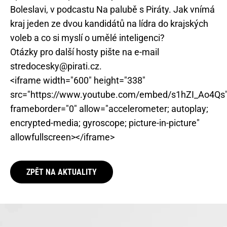
Boleslavi, v podcastu Na palubě s Piráty. Jak vnímá
kraj jeden ze dvou kandidátů na lídra do krajských
voleb a co si myslí o umělé inteligenci?
Otázky pro další hosty pište na e-mail
stredocesky@pirati.cz.
<iframe width="600" height="338"
src="https://www.youtube.com/embed/s1hZI_Ao4Qs
frameborder="0" allow="accelerometer; autoplay;
encrypted-media; gyroscope; picture-in-picture"
allowfullscreen></iframe>
ZPĚT NA AKTUALITY