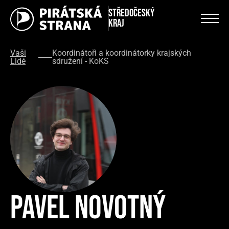
Středočeský
kraj
Vaši
Koordinátoři a koordinátorky krajských
Lidé
sdružení - KoKS
Pavel Novotný