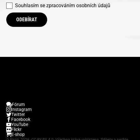
Souhlasím se
zpracováním osobních údajů
ODEBÍRAT
Fórum
Instagram
Twitter
Facebook
YouTube
Flickr
E-shop
©
Piráti, 2026.
CC-BY-SA 4.0
. Všechna práva vyhlazena. Sdílejte a nechte