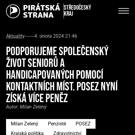
Středočeský
kraj
Aktuality
4. února 2024 21:46
PODPORUJEME SPOLEČENSKÝ
ŽIVOT SENIORŮ A
HANDICAPOVANÝCH POMOCÍ
KONTAKTNÍCH MÍST. POSEZ NYNÍ
ZÍSKÁ VÍCE PENĚZ
Autor:
Milan Zelený
Milan Zelený
Penzisté
POSEZ
Krajská politika
Zdravotnictví